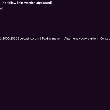
).
(no-follow links worden afgekeurd)
en!
© 2006-2026
Spelcasino.com
|
Pagina maken
|
Algemene voorwaarden
|
Contac