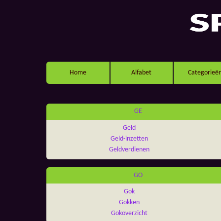
Home
Alfabet
Categorieë
GE
Geld
Geld-inzetten
Geldverdienen
GO
Gok
Gokken
Gokoverzicht