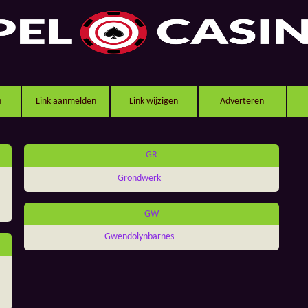
n
Link aanmelden
Link wijzigen
Adverteren
GR
Grondwerk
GW
Gwendolynbarnes