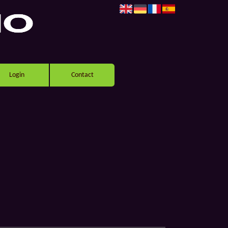
Login
Contact