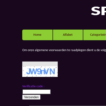
Home
Alfabet
Categorieë
Om onze algemene voorwaarden te raadplegen dient u de volgend
Verificatie code :