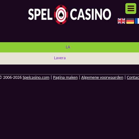
LA
Lavera
© 2006-2026
Spelcasino.com
|
Pagina maken
|
Algemene voorwaarden
|
Contac