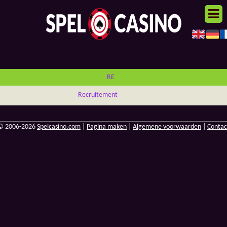
RE
Recruitement
© 2006-2026
Spelcasino.com
|
Pagina maken
|
Algemene voorwaarden
|
Contac